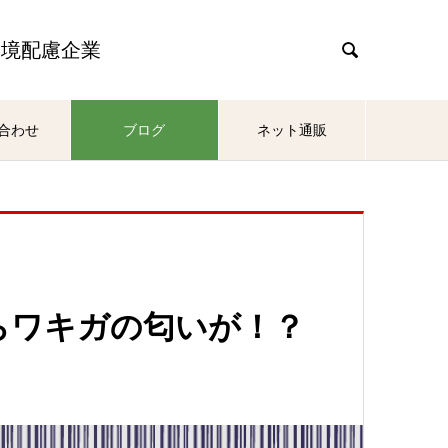
環境配慮企業

合わせ
ブログ
ネット通販
らワキガの匂いが！？