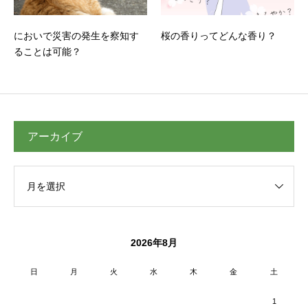
においで災害の発生を察知す
桜の香りってどんな香り？
ることは可能？
アーカイブ
2026年8月
日
月
火
水
木
金
土
1