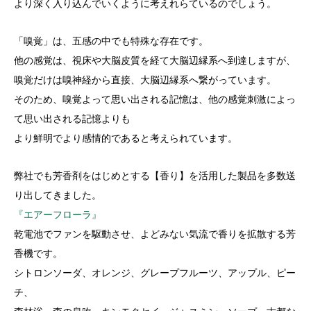
より深く入り込んでいくように考えれらているのでしょう。
「嗅覚」は、五感の中でも特殊な存在です。
他の感覚は、視床や大脳皮質を経て大脳辺縁系へ到達しますが、
嗅覚だけは嗅神経から直接、大脳辺縁系へ繋がっています。
そのため、嗅覚よって思い出される記憶は、他の感覚刺激によっ
て思い出される記憶よりも
より鮮明でより感情的であると考えられています。
弊社でも芳香剤をはじめとする【香り】を活用した製品を多数送
り出してきました。
『エアーフローラ』
乾電池でファンを駆動させ、よどみない気流で香りを拡散する芳
香機です。
シトロンソーダ、オレンジ、グレープフルーツ、アップル、ピー
チ、