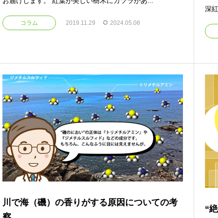
お届けします。 紅葉が美しい樹木にカツラがあ...
深紅
コラム
2019.11.29
2024.05.08
川で海（磯）の香りがする原因についての考
“
察