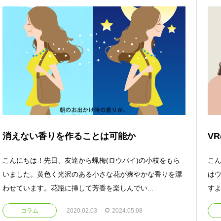
消えない香りを作ることは可能か
V
こんにちは！先日、友達から蝋梅(ロウバイ)の小枝をもら
こ
いました。黄色く光沢のある小さな花が爽やかな香りを漂
は
わせています。花瓶に挿して芳香を楽しんでい...
すよ
コラム
2020.02.03
2024.05.08