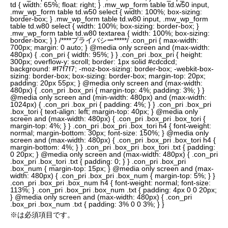
td { width: 65%; float: right; } .mw_wp_form table td.w50 input,
.mw_wp_form table td.w50 select { width: 100%; box-sizing:
border-box; } .mw_wp_form table td.w80 input, .mw_wp_form
table td.w80 select { width: 100%; box-sizing: border-box; }
.mw_wp_form table td.w80 textarea { width: 100%; box-sizing:
border-box; } } /****プライバシー*****/ .con_pri { max-width:
700px; margin: 0 auto; } @media only screen and (max-width:
480px) { .con_pri { width: 95%; } } .con_pri .box_pri { height:
300px; overflow-y: scroll; border: 1px solid #cdcdcd;
background: #f7f7f7; -moz-box-sizing: border-box; -webkit-box-
sizing: border-box; box-sizing: border-box; margin-top: 20px;
padding: 20px 55px; } @media only screen and (max-width:
480px) { .con_pri .box_pri { margin-top: 4%; padding: 3%; } }
@media only screen and (min-width: 480px) and (max-width:
1024px) { .con_pri .box_pri { padding: 4%; } } .con_pri .box_pri
.box_tori { text-align: left; margin-top: 40px; } @media only
screen and (max-width: 480px) { .con_pri .box_pri .box_tori {
margin-top: 4%; } } .con_pri .box_pri .box_tori h4 { font-weight:
normal; margin-bottom: 30px; font-size: 150%; } @media only
screen and (max-width: 480px) { .con_pri .box_pri .box_tori h4 {
margin-bottom: 4%; } } .con_pri .box_pri .box_tori .txt { padding:
0 20px; } @media only screen and (max-width: 480px) { .con_pri
.box_pri .box_tori .txt { padding: 0; } } .con_pri .box_pri
.box_num { margin-top: 15px; } @media only screen and (max-
width: 480px) { .con_pri .box_pri .box_num { margin-top: 5%; } }
.con_pri .box_pri .box_num h4 { font-weight: normal; font-size:
113%; } .con_pri .box_pri .box_num .txt { padding: 4px 0 0 20px;
} @media only screen and (max-width: 480px) { .con_pri
.box_pri .box_num .txt { padding: 3% 0 0 3%; } }
※は必須項目です。