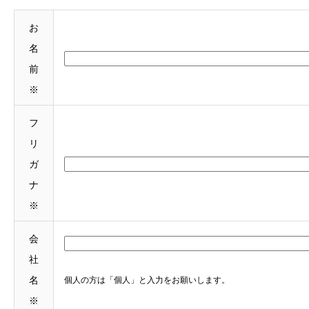
お
名
前
※
フ
リ
ガ
ナ
※
会
社
名
個人の方は「個人」と入力をお願いします。
※