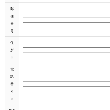
郵
便
番
号
住
所
※
電
話
番
号
※