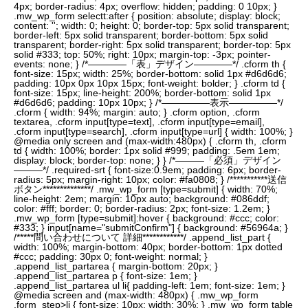
4px; border-radius: 4px; overflow: hidden; padding: 0 10px; }
.mw_wp_form selectt:after { position: absolute; display: block;
content: ''; width: 0; height: 0; border-top: 5px solid transparent;
border-left: 5px solid transparent; border-bottom: 5px solid
transparent; border-right: 5px solid transparent; border-top: 5px
solid #333; top: 50%; right: 10px; margin-top: -3px; pointer-
events: none; } /*――――「表」デザイン――――*/ .cform th {
font-size: 15px; width: 25%; border-bottom: solid 1px #d6d6d6;
padding: 10px 0px 10px 15px; font-weight: bolder; } .cform td {
font-size: 15px; line-height: 200%; border-bottom: solid 1px
#d6d6d6; padding: 10px 10px; } /*―――――表示―――――*/
.cform { width: 94%; margin: auto; } .cform option, .cform
textarea, .cform input[type=text], .cform input[type=email],
.cform input[type=search], .cform input[type=url] { width: 100%; }
@media only screen and (max-width:480px) { .cform th, .cform
td { width: 100%; border: 1px solid #999; padding: .5em 1em;
display: block; border-top: none; } } /*―――「必須」デザイン
―――*/ .required-srt { font-size:0.9em; padding: 6px; border-
radius: 5px; margin-right: 10px; color: #fa0808; } /***********送信
ボタン**************/ .mw_wp_form [type=submit] { width: 70%;
line-height: 2em; margin: 10px auto; background: #086ddf;
color: #fff; border: 0; border-radius: 2px; font-size: 1.2em; }
.mw_wp_form [type=submit]:hover { background: #ccc; color:
#333; } input[name="submitConfirm"] { background: #56964a; }
/*****問い合わせについて 詳細************/ .append_list_part {
width: 100%; margin-bottom: 40px; border-bottom: 1px dotted
#ccc; padding: 30px 0; font-weight: normal; }
.append_list_partarea { margin-bottom: 20px; }
.append_list_partarea p { font-size: 1em; }
.append_list_partarea ul li{ padding-left: 1em; font-size: 1em; }
@media screen and (max-width: 480px) { .mw_wp_form
.form_step>li { font-size: 10px; width: 30%; } .mw_wp_form table