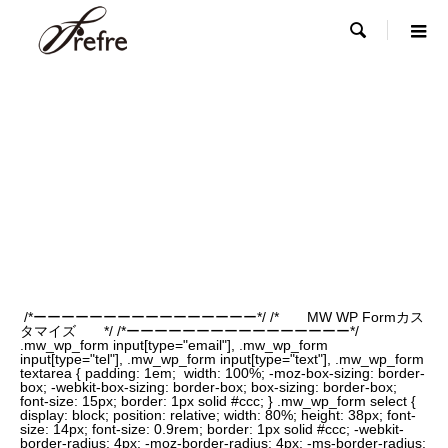

/*ーーーーーーーーーーーーーーーー*/ /* MW WP Formカス
タマイズ */ /*ーーーーーーーーーーーーーーーー*/
.mw_wp_form input[type="email"], .mw_wp_form
input[type="tel"], .mw_wp_form input[type="text"], .mw_wp_form
textarea { padding: 1em; width: 100%; -moz-box-sizing: border-
box; -webkit-box-sizing: border-box; box-sizing: border-box;
font-size: 15px; border: 1px solid #ccc; } .mw_wp_form select {
display: block; position: relative; width: 80%; height: 38px; font-
size: 14px; font-size: 0.9rem; border: 1px solid #ccc; -webkit-
border-radius: 4px; -moz-border-radius: 4px; -ms-border-radius: