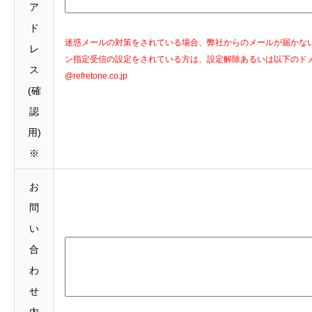
ア
ド
迷惑メールの対策をされている場合、弊社からのメールが届かな
レ
ン指定受信の設定をされている方は、設定解除あるいは以下のド
ス
@refretone.co.jp
(確
認
用)
※
お
問
い
合
わ
せ