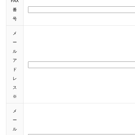
FAX
番
号
メ
ー
ル
ア
ド
レ
ス
※
メ
ー
ル